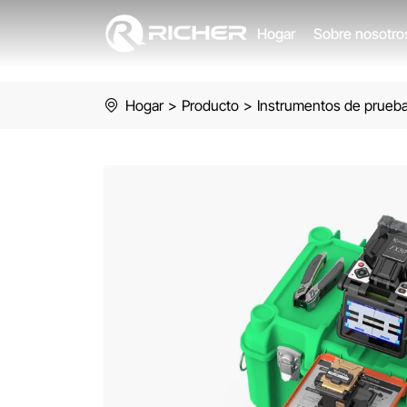
Komshine
Hogar
Sobre nosotr
fusion
splicer
Hogar
>
Producto
>
Instrumentos de prueba