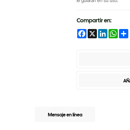
le guiarán en su uso.
Compartir en:
Facebook
X
LinkedIn
Whats
AÑ
Mensaje en línea