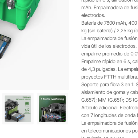
mAh. Empalmadora de fusió
electrodos.
Batería de 7800 mAh, 400 
kg (sin batería) / 2,25 kg (
La empalmadora de fusión
vida útil de los electrodo
empalme promedio de 0,0
Empalme rápido en 6 s, cal
de 4,3 pulgadas. La empal
proyectos FTTH multifibra
Soporte para fibra 3 en 1: 
aislamiento de goma y cabl
G.657); MM (G.651); DS (G
Artículo adicional: Electro
con 7 longitudes de onda (
La empalmadora de fusión i
en telecomunicaciones por