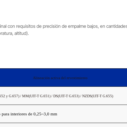
inal con requisitos de precisión de empalme bajos, en cantida
tura, altitud).
Alineación activa del revestimiento
52 y G.657) / MM(UIT-T G.651) / DS(UIT-T G.653) / NZDS(UIT-T G.655)
 para interiores de 0,25~3,0 mm