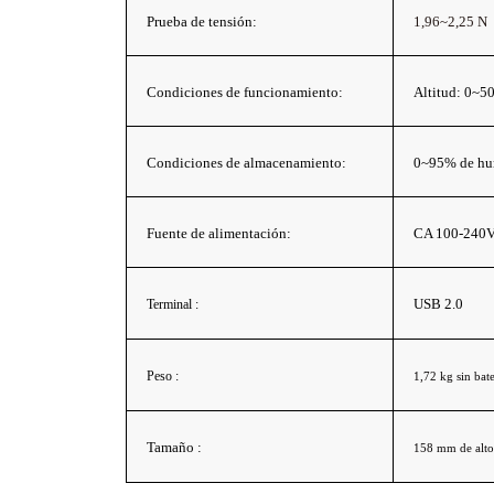
Prueba de tensión:
1,96~2,25 N
Condiciones de funcionamiento:
Altitud: 0~5
Condiciones de almacenamiento:
0~95% de hum
Fuente de alimentación:
CA 100-240V
USB 2.0
Terminal :
Peso :
1,72 kg sin bate
Tamaño :
158 mm de alto