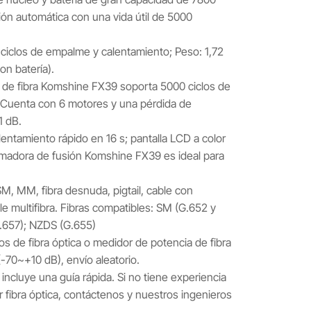
n automática con una vida útil de 5000
ciclos de empalme y calentamiento; Peso: 1,72
con batería).
 de fibra Komshine FX39 soporta 5000 ciclos de
s. Cuenta con 6 motores y una pérdida de
1 dB.
entamiento rápido en 16 s; pantalla LCD a color
madora de fusión Komshine FX39 es ideal para
.
SM, MM, fibra desnuda, pigtail, cable con
e multifibra. Fibras compatibles: SM (G.652 y
.657); NZDS (G.655)
dos de fibra óptica o medidor de potencia de fibra
-70~+10 dB), envío aleatorio.
ncluye una guía rápida. Si no tiene experiencia
 fibra óptica, contáctenos y nuestros ingenieros