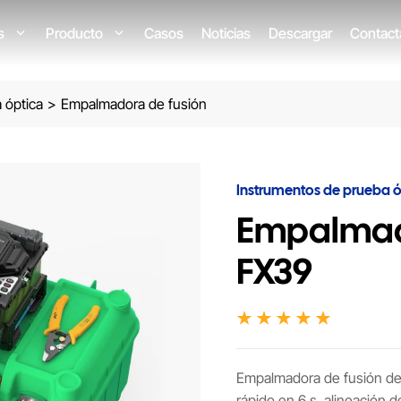
os
Producto
Casos
Noticias
Descargar
Contact
 óptica
>
Empalmadora de fusión
Instrumentos de prueba ó
Empalmad
FX39
Empalmadora de fusión de
rápido en 6 s, alineación 