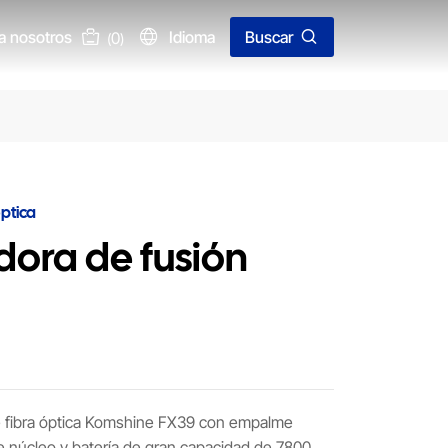
a nosotros
Idioma
Buscar
0
(
)
ptica
ora de fusión
 fibra óptica Komshine FX39 con empalme
de núcleo y batería de gran capacidad de 7800