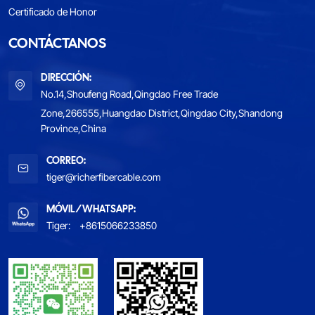
Certificado de Honor
CONTÁCTANOS
DIRECCIÓN:
No.14,Shoufeng Road,Qingdao Free Trade
Zone,266555,Huangdao District,Qingdao City,Shandong
Province,China
CORREO:
tiger@richerfibercable.com
MÓVIL/WHATSAPP:
Tiger:
+8615066233850