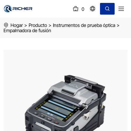
0
(
)
signalfire
Hogar
>
Producto
>
Instrumentos de prueba óptica
>
fusion
Empalmadora de fusión
splicer