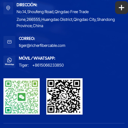
+
DIRECCIÓN:
No.14,Shoufeng Road,Qingdao Free Trade
Zone,266555,Huangdao District,Qingdao City,Shandong
Province,China
CORREO:
tiger@richerfibercable.com
MÓVIL/WHATSAPP:
Tiger:
+8615066233850