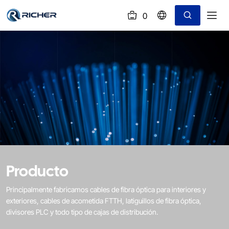
0
(
)
Cortadora
de
fibra
óptica
Producto
Principalmente fabricamos cables de fibra óptica para interiores y
exteriores, cables de acometida FTTH, latiguillos de fibra óptica,
divisores PLC y todo tipo de cajas de distribución.