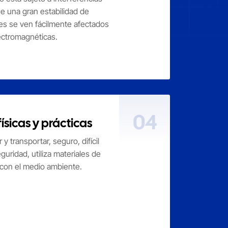
e una gran estabilidad de
es se ven fácilmente afectados
lectromagnéticas.
04
físicas y prácticas
 y transportar, seguro, difícil
eguridad, utiliza materiales de
 con el medio ambiente.