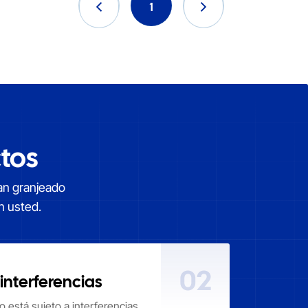
1
tos
han granjeado
n usted.
02
interferencias
no está sujeto a interferencias