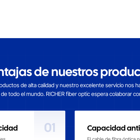
ntajas de nuestros produc
ductos de alta calidad y nuestro excelente servicio nos 
s de todo el mundo. RICHER fiber optic espera colaborar co
01
ocidad
Capacidad anti
les
El cable de fibra óptica 