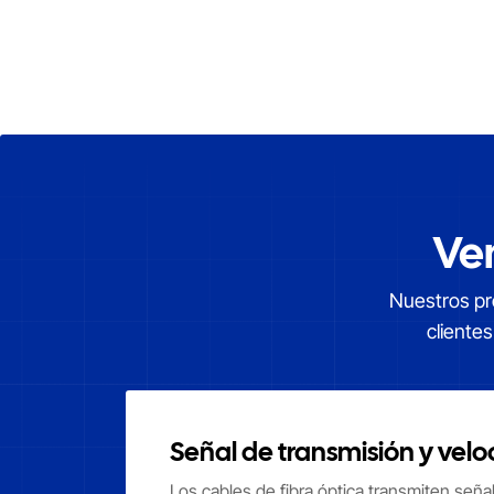
Ve
Nuestros pro
cliente
Señal de transmisión y vel
Los cables de fibra óptica transmiten seña