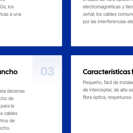
Gs; los
electromagnéticas y tien
ricas a una
señal; los cables comun
por las interferencias e
03
 ancho
Características 
Pequeño, fácil de instalar
de interceptar, de alta s
hasta decenas
fibra óptica, respetuoso
ncho de
para la
os cables
etros de
echo.