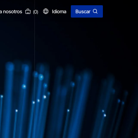
a nosotros
Idioma
Buscar
0
(
)