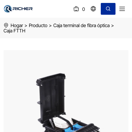
0
(
)
Water-
Hogar
>
Producto
>
Caja terminal de fibra óptica
>
proof
Caja FTTH
IP68
16
core
Fiber
Distribution
Box