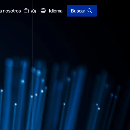
a nosotros
Idioma
Buscar
0
(
)