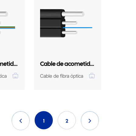
metida
Cable de acometida
FTTH para
tica
Cable de fibra óptica
pies
exteriores-1F
1
2