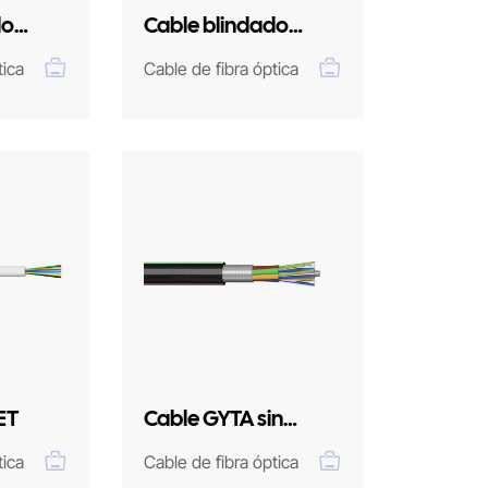
do
Cable blindado
ligero GYTS
tica
Cable de fibra óptica
ET
Cable GYTA sin
armadura
tica
Cable de fibra óptica