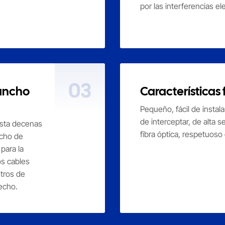
por las interferencias e
03
 ancho
Características 
Pequeño, fácil de instalar
de interceptar, de alta s
hasta decenas
fibra óptica, respetuoso
ncho de
para la
os cables
etros de
echo.