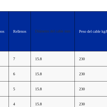
Diámetro del cable mm
bos
Rellenos
Peso del cable kg
7
15.8
230
6
15.8
230
5
15.8
230
4
15.8
230