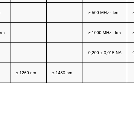
≥
500 MHz
·
km
m
nm
≥
1000 MHz
·
km
0,200
±
0,015 NA
≤
1260 nm
≤
1480 nm