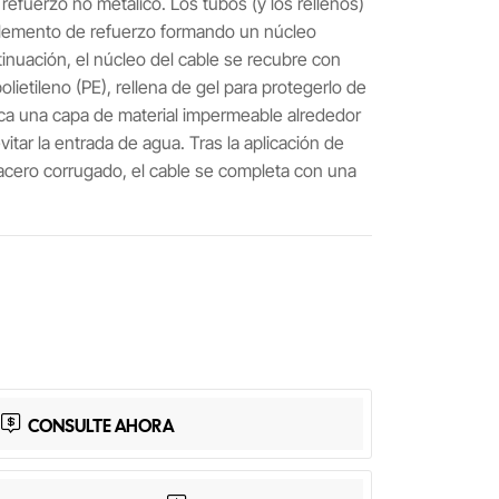
efuerzo no metálico. Los tubos (y los rellenos)
elemento de refuerzo formando un núcleo
tinuación, el núcleo del cable se recubre con
polietileno (PE), rellena de gel para protegerlo de
ica una capa de material impermeable alrededor
vitar la entrada de agua. Tras la aplicación de
acero corrugado, el cable se completa con una
App
Share
CONSULTE AHORA