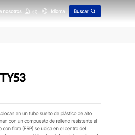
a nosotros
Idioma
Buscar
0
(
)
FTY53
colocan en un tubo suelto de plástico de alto
enan con un compuesto de relleno resistente al
 con fibra (FRP) se ubica en el centro del