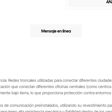
AÑ
Mensaje en línea
ncia: Redes troncales utilizadas para conectar diferentes ciudade
ación que conectan diferentes oficinas centrales (como centros
tamente bajo tierra, lo que proporciona protección contra entorn
os de comunicación preinstalados, utilizando su revestimiento par
requieren alta resistencia mecánica y fiabilidad dentro de los ce