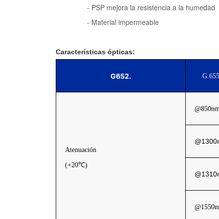
- PSP mejora la resistencia a la humedad
- Material impermeable
Características ópticas:
G652.
G.65
@850n
@1300
Atenuación
(+20℃)
@1310
@1550