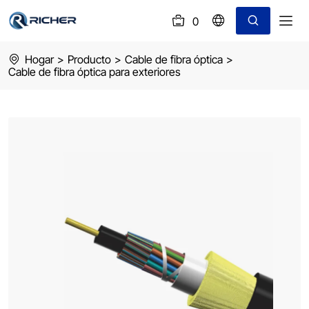
0
(
)
ADSS
Hogar
>
Producto
>
Cable de fibra óptica
>
Cable
Cable de fibra óptica para exteriores
Span
100