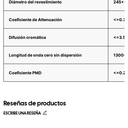
Diámetro del revestimiento
245+-
Coeficiente de Attenuación
<=0.38
Difusión cromática
<=3.5p
Longitud de onda cero sin dispersión
1300-
Coeficiente PMD
<=0.2
Reseñas de productos
ESCRIBE UNA RESEÑA