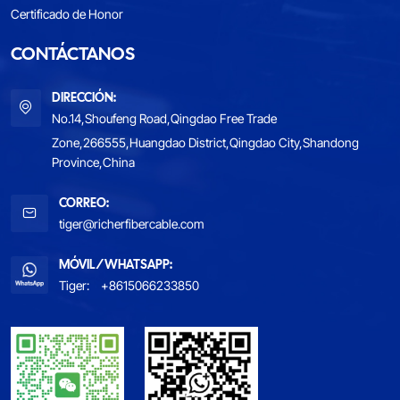
Certificado de Honor
CONTÁCTANOS
DIRECCIÓN:
No.14,Shoufeng Road,Qingdao Free Trade
Zone,266555,Huangdao District,Qingdao City,Shandong
Province,China
CORREO:
tiger@richerfibercable.com
MÓVIL/WHATSAPP:
Tiger:
+8615066233850