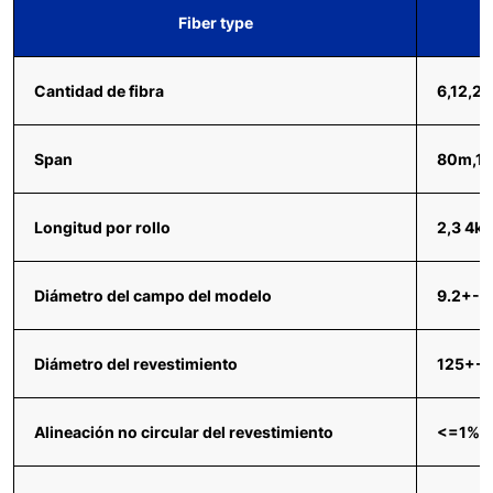
Fiber type
Cantidad de fibra
6,12,24
Span
80m,1
Longitud por rollo
2,3 4km
Diámetro del campo del modelo
9.2+-0
Diámetro del revestimiento
125+-
Alineación no circular del revestimiento
<=1%