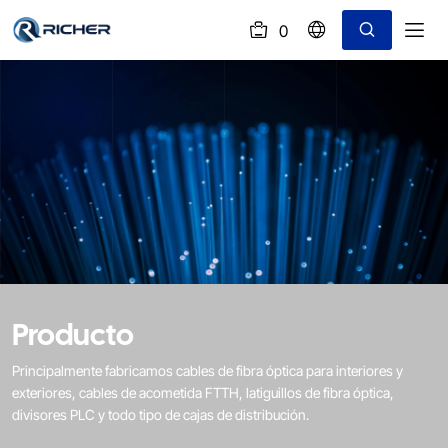
0
(
)
Tipo
horizontal
Producto
Principalmente fabricamos cables de fibra óptica para interiores y
exteriores, cables de acometida FTTH, latiguillos de fibra óptica,
divisores PLC y todo tipo de cajas de distribución.