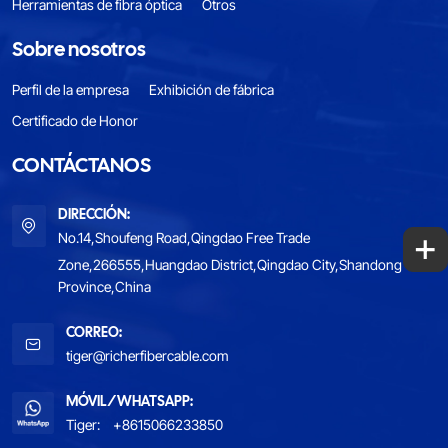
Herramientas de fibra óptica
Otros
Sobre nosotros
Perfil de la empresa
Exhibición de fábrica
Certificado de Honor
CONTÁCTANOS
DIRECCIÓN:
+
No.14,Shoufeng Road,Qingdao Free Trade
Zone,266555,Huangdao District,Qingdao City,Shandong
Province,China
CORREO:
tiger@richerfibercable.com
MÓVIL/WHATSAPP:
Tiger:
+8615066233850