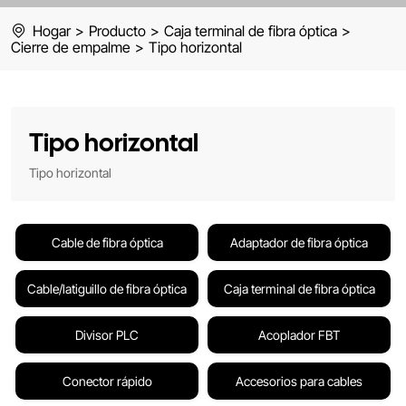
Hogar
>
Producto
>
Caja terminal de fibra óptica
>
Cierre de empalme
>
Tipo horizontal
Tipo horizontal
Tipo horizontal
Cable de fibra óptica
Adaptador de fibra óptica
Cable/latiguillo de fibra óptica
Caja terminal de fibra óptica
Divisor PLC
Acoplador FBT
Conector rápido
Accesorios para cables