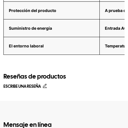
Protección del producto
A prueba de
Suministro de energía
Entrada AC1
El entorno laboral
Temperatur
Reseñas de productos
ESCRIBE UNA RESEÑA
Mensaje en línea