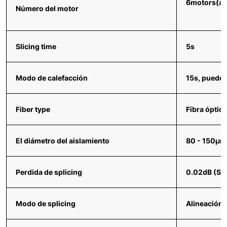
6motors(ac
Número del motor
Slicing time
5s
Modo de calefacción
15s, pueden
Fiber type
Fibra óptic
El diámetro del aislamiento
80 - 150μm
Perdida de splicing
0.02dB (SM
Modo de splicing
Alineación 