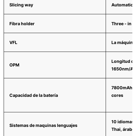
Slicing way
Automatico
Fibra holder
Three - in -
VFL
La máquina
Longitud d
OPM
1650nm/Alc
7800mAh gra
Capacidad de la batería
cores
10 idiomas 
Sistemas de maquinas lenguajes
Thai, árabe