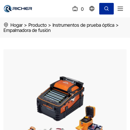
0
(
)
ai9
Hogar
>
Producto
>
Instrumentos de prueba óptica
>
fusion
Empalmadora de fusión