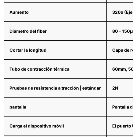
Aumento
320x (Eje X 
Diametro del fiber
80 - 150μm 
Cortar la longitud
Capa de re
Tubo de contracción térmica
60mm, 50
Pruebas de resistencia a tracción | estándar
2N
pantalla
Pantalla de
Carga el dispositivo móvil
El puerto U