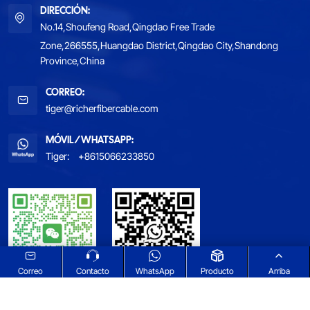
DIRECCIÓN:
No.14,Shoufeng Road,Qingdao Free Trade
Zone,266555,Huangdao District,Qingdao City,Shandong
Province,China
CORREO:
tiger@richerfibercable.com
MÓVIL/WHATSAPP:
Tiger:
+8615066233850
Correo
Contacto
WhatsApp
Producto
Arriba