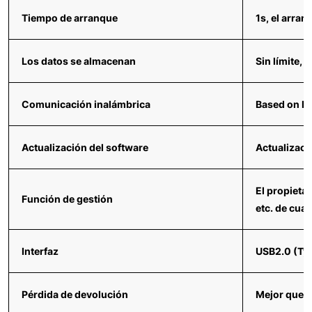
Tiempo de arranque
1s, el arra
Los datos se almacenan
Sin límite,
Comunicación inalámbrica
Based on Bl
Actualización del software
Actualizaci
El propieta
Función de gestión
etc. de cua
Interfaz
USB2.0 (Typ
Pérdida de devolución
Mejor que 