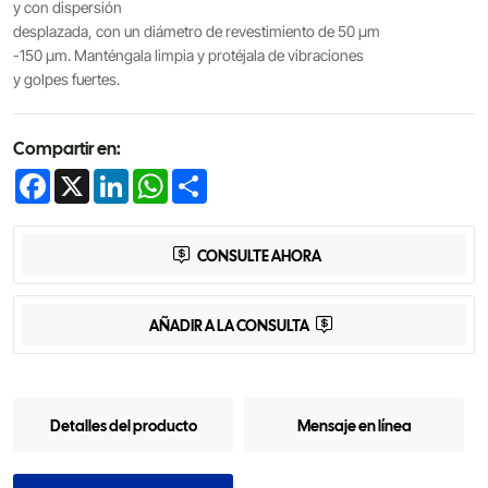
y con dispersión
desplazada, con un diámetro de revestimiento de 50 μm
-150 μm. Manténgala limpia y protéjala de vibraciones
y golpes fuertes.
Compartir en:
Facebook
X
LinkedIn
WhatsApp
Share
CONSULTE AHORA
AÑADIR A LA CONSULTA
Detalles del producto
Mensaje en línea