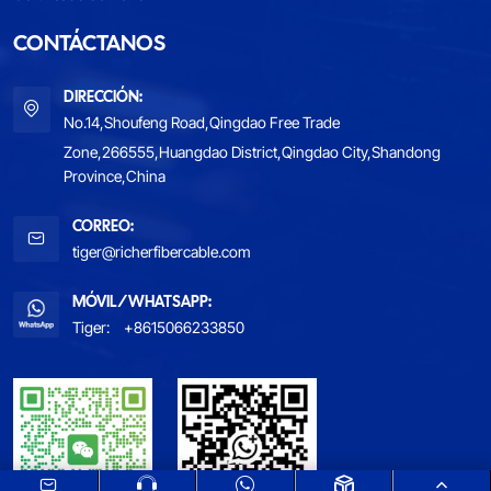
CONTÁCTANOS
DIRECCIÓN:
No.14,Shoufeng Road,Qingdao Free Trade
Zone,266555,Huangdao District,Qingdao City,Shandong
Province,China
CORREO:
tiger@richerfibercable.com
MÓVIL/WHATSAPP:
Tiger:
+8615066233850