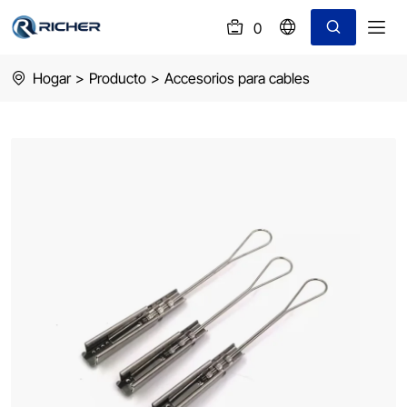
0
(
)
Stainless
Hogar
>
Producto
>
Accesorios para cables
Steel
Drop
Wire
Clamp