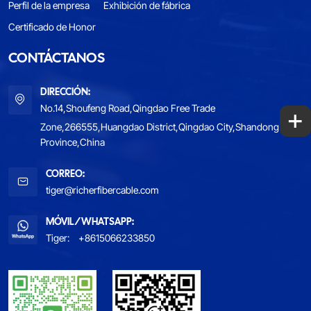
Perfil de la empresa
Exhibición de fábrica
Certificado de Honor
CONTÁCTANOS
DIRECCIÓN:
+
No.14,Shoufeng Road,Qingdao Free Trade
Zone,266555,Huangdao District,Qingdao City,Shandong
Province,China
CORREO:
tiger@richerfibercable.com
MÓVIL/WHATSAPP:
Tiger:
+8615066233850