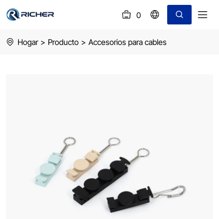
0
(
)
Anclaje
Hogar
>
Producto
>
Accesorios para cables
tipo
S