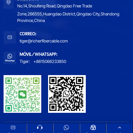
No.14,Shoufeng Road,Qingdao Free Trade
Zone,266555,Huangdao District,Qingdao City,Shandong
Province,China
CORREO:
tiger@richerfibercable.com
MÓVIL/WHATSAPP:
Tiger:
+8615066233850
CONSULTE NUESTRA POLÍTICA DE PRIVACIDAD
MAPA DEL SITIO