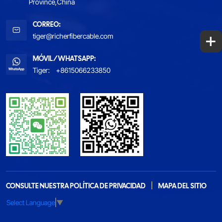
Province,China
CORREO:
+
tiger@richerfibercable.com
MÓVIL/WHATSAPP:
Tiger:
+8615066233850
CONSULTE NUESTRA POLÍTICA DE PRIVACIDAD
MAPA DEL SITIO
Select Language
▼