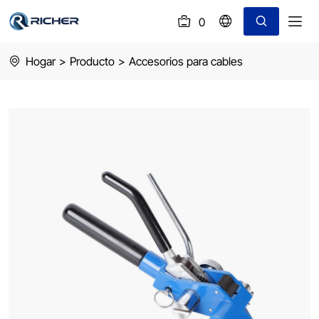
0
(
)
Stainless
Hogar
>
Producto
>
Accesorios para cables
Steel
Banding
Tool