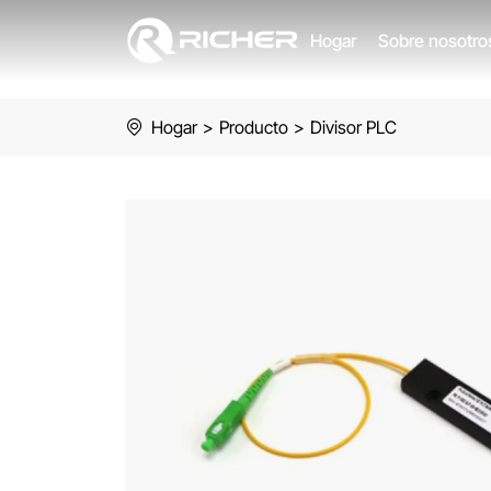
PLC
Hogar
Sobre nosotr
splitter
ABS
Hogar
>
Producto
>
Divisor PLC
box
SC/APC
SC/UPC
1×2
1×4
1×8