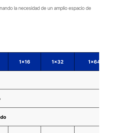
minando la necesidad de un amplio espacio de
8
1x16
1x32
1x64
1
o
ado