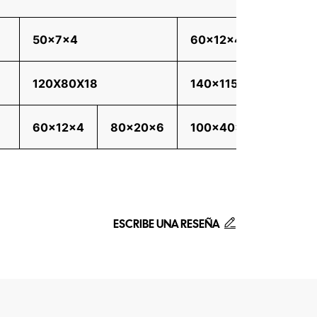
50x7x4
60x12x4
120x
120X80X18
140x115x18
150x
60x12x4
80x20x6
100x40x6
120x
ESCRIBE UNA RESEÑA