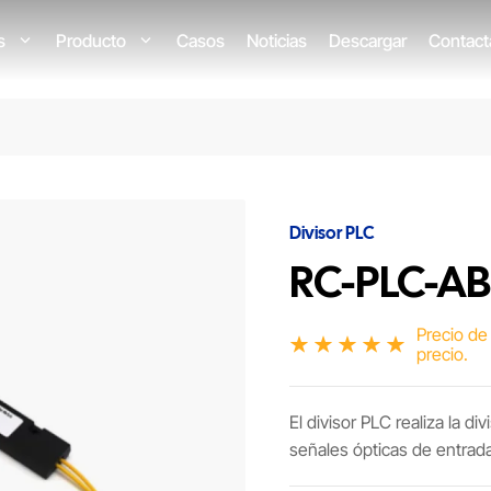
os
Producto
Casos
Noticias
Descargar
Contact
Divisor PLC
RC-PLC-AB
Precio de 
precio.
El divisor PLC realiza la d
señales ópticas de entrada