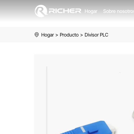
PLC
Hogar
Sobre nosotr
splitter
Steel
Hogar
>
Producto
>
Divisor PLC
tube
type
SC/APC
1×2
1×4
1×8