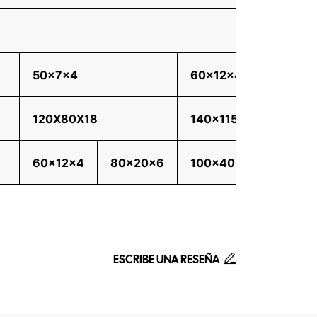
50x7x4
60x12x4
120x
120X80X18
140x115x18
150x
60x12x4
80x20x6
100x40x6
120x
ESCRIBE UNA RESEÑA