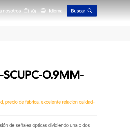
a nosotros
Idioma
Buscar
0
(
)
*2-SCUPC-O.9MM-
ad, precio de fábrica, excelente relación calidad-
ivisión de señales ópticas dividiendo una o dos