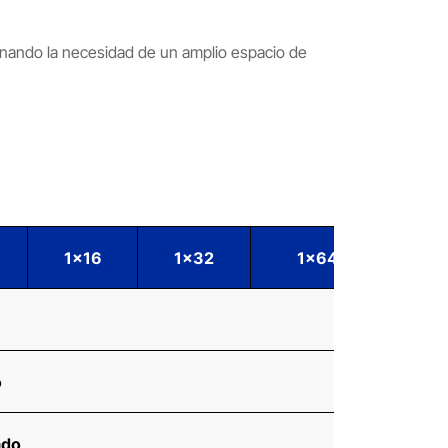
minando la necesidad de un amplio espacio de
8
1x16
1x32
1x64
1
o
ado