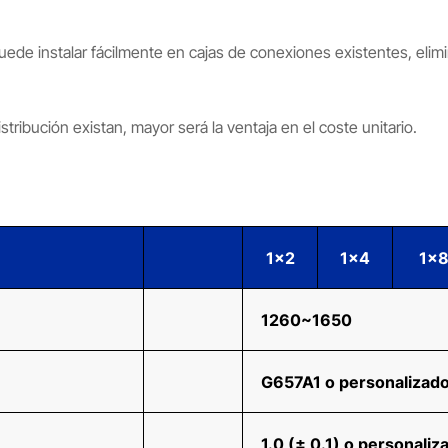
uede instalar fácilmente en cajas de conexiones existentes, eli
tribución existan, mayor será la ventaja en el coste unitario.
1x2
1x4
1x
1260~1650
G657A1 o personalizad
1.0 (± 0.1) o personaliz