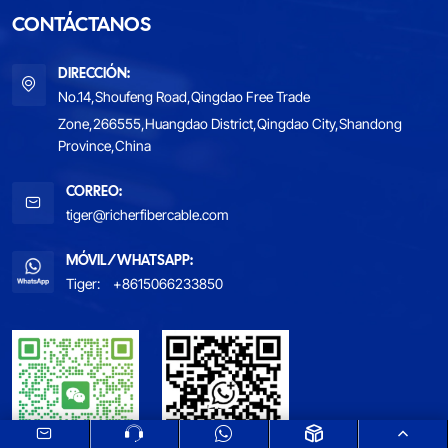
CONTÁCTANOS
DIRECCIÓN:
No.14,Shoufeng Road,Qingdao Free Trade
Zone,266555,Huangdao District,Qingdao City,Shandong
Province,China
CORREO:
tiger@richerfibercable.com
MÓVIL/WHATSAPP:
Tiger:
+8615066233850