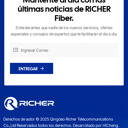
últimas noticias de RICHER
Fiber.
Entérate antes que nadie de los nuevos servicios, ofertas
especiales y consejos de expertos que te facilitarán el día a día.
ENTREGAR
Derechos de autor © 2025 Qingdao Richer Telecommunications
Co.,Ltd Reservados todos los derechos.
Desarrollado por HiCheng.