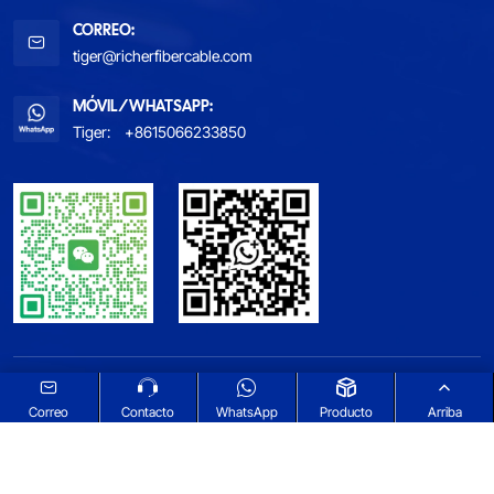
CORREO:
tiger@richerfibercable.com
MÓVIL/WHATSAPP:
Tiger:
+8615066233850
CONSULTE NUESTRA POLÍTICA DE PRIVACIDAD
MAPA DEL SITIO
Correo
Contacto
WhatsApp
Producto
Arriba
Select Language
▼