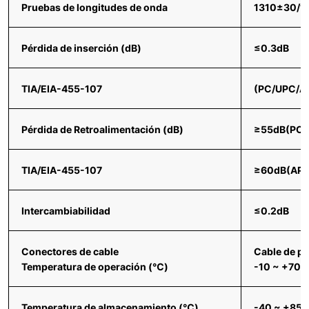
Pruebas de longitudes de onda
1310±30/
Pérdida de inserción (dB)
≤0.3dB
TIA/EIA-455-107
(PC/UPC/A
Pérdida de Retroalimentación (dB)
≥55dB(PC/
TIA/EIA-455-107
≥60dB(AP
Intercambiabilidad
≤0.2dB
Conectores de cable
Cable de p
Temperatura de operación (℃)
-10 ~ +70
Temperatura de almacenamiento (℃)
-40 ~ +85