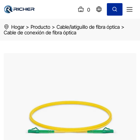
0
(
)
Fiber
Hogar
>
Producto
>
Cable/latiguillo de fibra óptica
>
optic
Cable de conexión de fibra óptica
patch
cord
LC/APC
single
mode
simplex
G657A1
outjacket:LSZH
length:3M