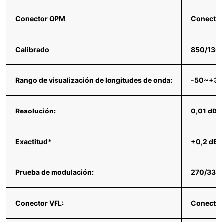
Conector OPM
Conector
Calibrado
850/130
Rango de visualización de longitudes de onda:
-50~+30
Resolución:
0,01 dB
Exactitud*
+0,2 dB
Prueba de modulación:
270/330
Conector VFL:
Conector