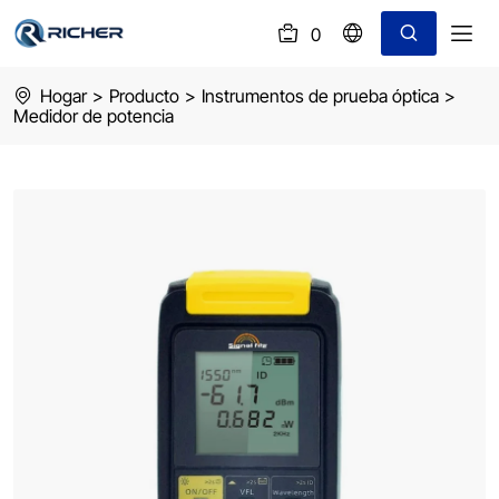
0
(
)
power
Hogar
>
Producto
>
Instrumentos de prueba óptica
>
meter
Medidor de potencia