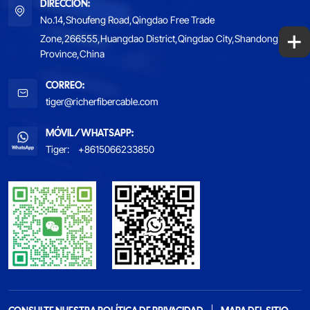
DIRECCIÓN:
No.14,Shoufeng Road,Qingdao Free Trade
+
Zone,266555,Huangdao District,Qingdao City,Shandong
Province,China
CORREO:
tiger@richerfibercable.com
MÓVIL/WHATSAPP:
Tiger:
+8615066233850
CONSULTE NUESTRA POLÍTICA DE PRIVACIDAD
MAPA DEL SITIO