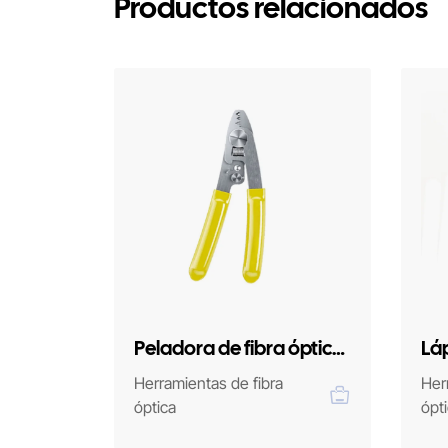
Productos relacionados
as de
Peladora de fibra óptica
Láp
 RC-
3 en 1 RC-New
Herramientas de fibra
Her
óptica
ópt