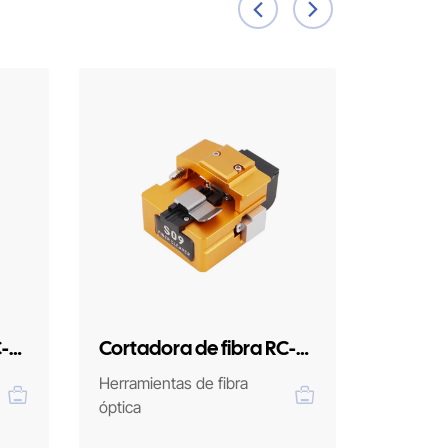
C-
Cortadora de fibra RC-
Kit de 
S09
óptica
Herramientas de fibra
Herramie
óptica
óptica