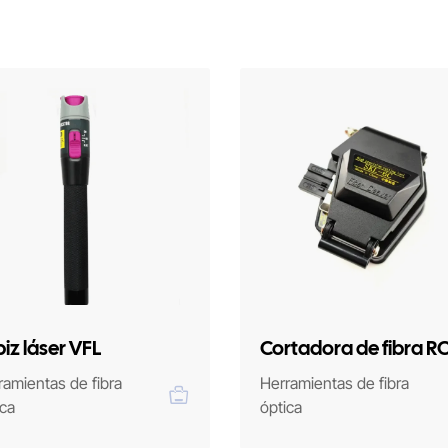
iz láser VFL
Cortadora de fibra R
SLK6C
ramientas de fibra
Herramientas de fibra
ica
óptica