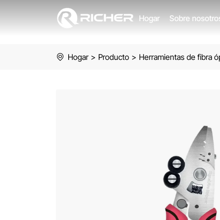
9-
Hogar
Sobre nosotr
in-
1
Hogar
>
Producto
>
Herramientas de fibra ó
Fiber
Optic
Stripper
with
Three-
Port