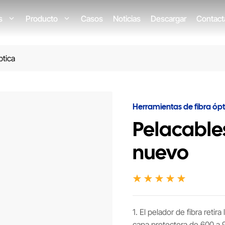
os
Producto
Casos
Noticias
Descargar
Contact
ptica
Herramientas de fibra ópt
Pelacables
nuevo
1. El pelador de fibra retir
capa protectora de 600 a 