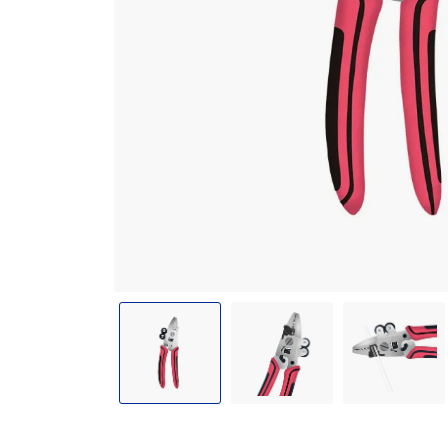
Miller
Stripper
for
Efficient
Wire
Stripping