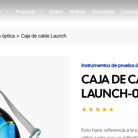
os
Producto
Casos
Noticias
Descargar
Contact
 óptica
>
Caja de cable Launch
Instrumentos de prueba ó
CAJA DE C
LAUNCH-
Esto hace referencia a la
utiliza junto con un refle