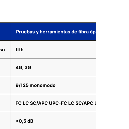
Pruebas y herramientas de fibra óptica
uso
ftth
4G, 3G
9/125 monomodo
FC LC SC/APC UPC-FC LC SC/APC UPC
<0,5 dB