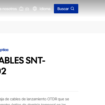
a nosotros
Idioma
Buscar
0
(
)
ptica
ABLES SNT-
02
 caja de cables de lanzamiento OTDR que se
ctómetro óptico de dominio temporal en las