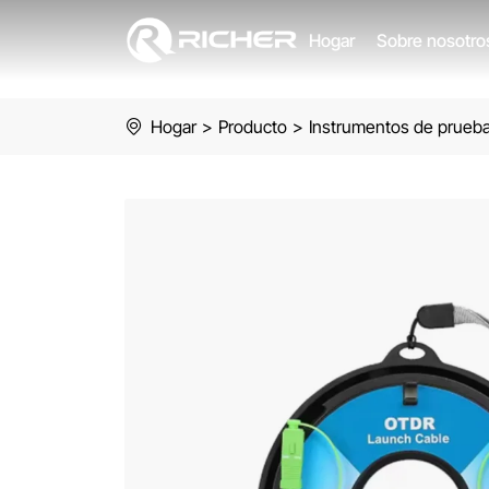
CAJA
Hogar
Sobre nosotr
DE
CABLES
Hogar
>
Producto
>
Instrumentos de prueba
SNT-
LAUNCH-
02